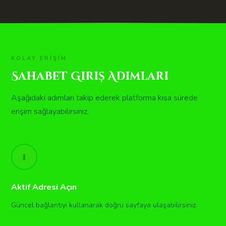
KOLAY ERIŞIM
Sahabet Giriş Adımları
Aşağıdaki adımları takip ederek platforma kısa sürede
erişim sağlayabilirsiniz.
1
Aktif Adresi Açın
Güncel bağlantıyı kullanarak doğru sayfaya ulaşabilirsiniz.