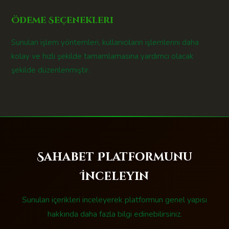
Ödeme Seçenekleri
Sunulan işlem yöntemleri, kullanıcıların işlemlerini daha
kolay ve hızlı şekilde tamamlamasına yardımcı olacak
şekilde düzenlenmiştir.
Sahabet Platformunu
İnceleyin
Sunulan içerikleri inceleyerek platformun genel yapısı
hakkında daha fazla bilgi edinebilirsiniz.