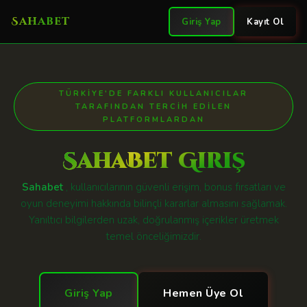
Sahabet
Giriş Yap
Kayıt Ol
TÜRKIYE'DE FARKLI KULLANICILAR
TARAFINDAN TERCIH EDILEN
PLATFORMLARDAN
Saha
Bet Giriş
Sahabet
, kullanıcılarının güvenli erişim, bonus fırsatları ve
oyun deneyimi hakkında bilinçli kararlar almasını sağlamak.
Yanıltıcı bilgilerden uzak, doğrulanmış içerikler üretmek
temel önceliğimizdir.
Giriş Yap
Hemen Üye Ol