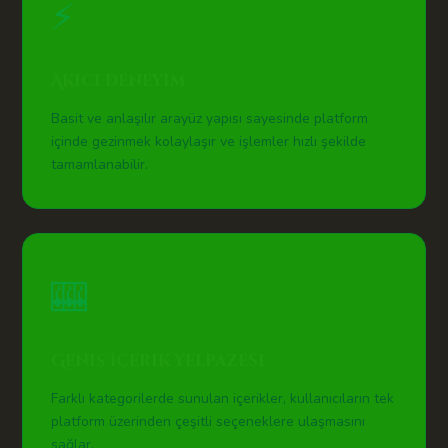
⚡
Akıcı Deneyim
Basit ve anlaşılır arayüz yapısı sayesinde platform
içinde gezinmek kolaylaşır ve işlemler hızlı şekilde
tamamlanabilir.
🎰
Geniş İçerik Yelpazesi
Farklı kategorilerde sunulan içerikler, kullanıcıların tek
platform üzerinden çeşitli seçeneklere ulaşmasını
sağlar.