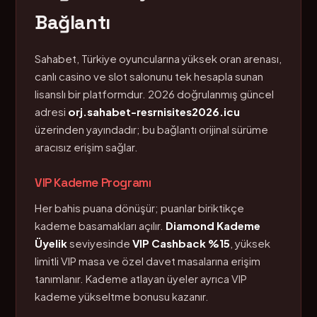
Bağlantı
Sahabet, Türkiye oyuncularına yüksek oran arenası,
canlı casino ve slot salonunu tek hesapla sunan
lisanslı bir platformdur. 2026 doğrulanmış güncel
adresi
orj.sahabet-resrnisites2026.icu
üzerinden yayındadır; bu bağlantı orijinal sürüme
aracısız erişim sağlar.
VIP Kademe Programı
Her bahis puana dönüşür; puanlar biriktikçe
kademe basamakları açılır.
Diamond Kademe
Üyelik
seviyesinde
VIP Cashback %15
, yüksek
limitli VIP masa ve özel davet masalarına erişim
tanımlanır. Kademe atlayan üyeler ayrıca VIP
kademe yükseltme bonusu kazanır.