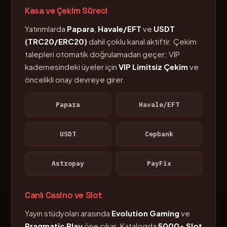
Kasa ve Çekim Süreci
Yatırımlarda
Papara
,
Havale/EFT
ve
USDT
(TRC20/ERC20)
dahil çoklu kanal aktiftir. Çekim
talepleri otomatik doğrulamadan geçer; VIP
kademesindeki üyeler için
VIP Limitsiz Çekim
ve
öncelikli onay devreye girer.
Papara
Havale/EFT
USDT
Cepbank
Astropay
PayFix
Canlı Casino ve Slot
Yayın stüdyoları arasında
Evolution Gaming
ve
Pragmatic Play
öne çıkar. Katalogda
5000+ Slot