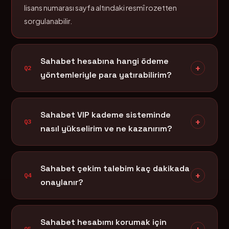
lisans numarası sayfa altındaki resmî rozetten
sorgulanabilir.
Sahabet hesabına hangi ödeme
+
Q2
yöntemleriyle para yatırabilirim?
Sahabet VIP kademe sisteminde
+
Q3
nasıl yükselirim ve ne kazanırım?
Sahabet çekim talebim kaç dakikada
+
Q4
onaylanır?
Sahabet hesabımı korumak için
Q5