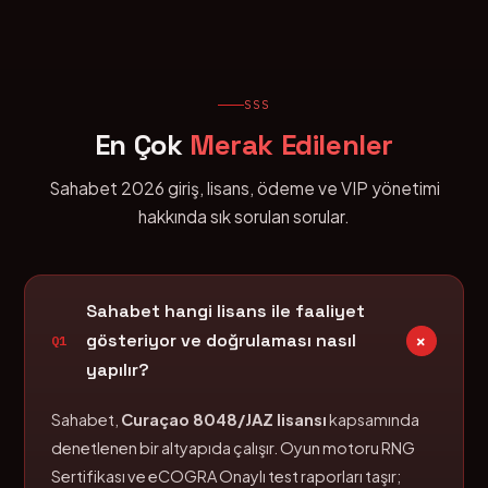
SSS
En Çok
Merak Edilenler
Sahabet 2026 giriş, lisans, ödeme ve VIP yönetimi
hakkında sık sorulan sorular.
Sahabet hangi lisans ile faaliyet
+
gösteriyor ve doğrulaması nasıl
Q1
yapılır?
Sahabet,
Curaçao 8048/JAZ lisansı
kapsamında
denetlenen bir altyapıda çalışır. Oyun motoru RNG
Sertifikası ve eCOGRA Onaylı test raporları taşır;