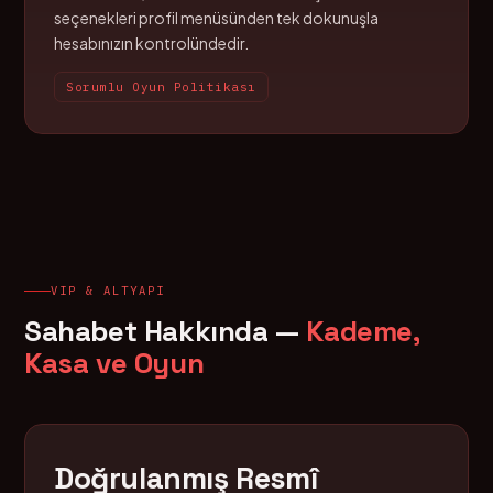
seçenekleri profil menüsünden tek dokunuşla
hesabınızın kontrolündedir.
Sorumlu Oyun Politikası
VIP & ALTYAPI
Sahabet Hakkında —
Kademe,
Kasa ve Oyun
Doğrulanmış Resmî