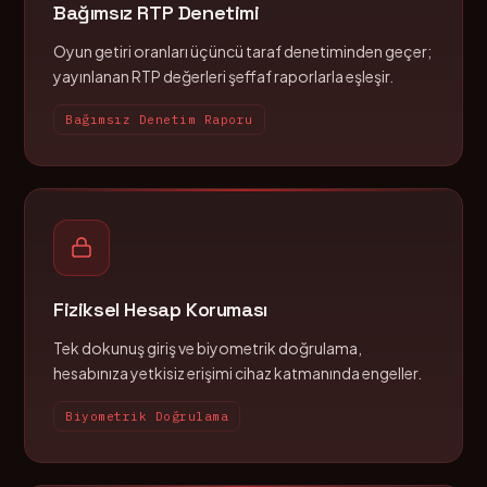
Bağımsız RTP Denetimi
Oyun getiri oranları üçüncü taraf denetiminden geçer;
yayınlanan RTP değerleri şeffaf raporlarla eşleşir.
Bağımsız Denetim Raporu
Fiziksel Hesap Koruması
Tek dokunuş giriş ve biyometrik doğrulama,
hesabınıza yetkisiz erişimi cihaz katmanında engeller.
Biyometrik Doğrulama