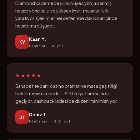
Diamond kademede yılların üyesiyim; adanmış
hesap yöneticisi ve yüksek limitli masalar fark
yaratıyor. Çekimler her seferinde dakikalar içinde
hesabıma düşüyor.
Kaan Y.
KY
Diamond · 4 yıl
★★★★★
Sahabet'te canlı casino oranları ve masa çeşitliliği
beklentimin üzerinde. USDT ile yatırım anında
geçiyor, cashback iadesi de düzenli tanımlanıyor.
Deniz T.
DT
Platinum · 1,5 yıl