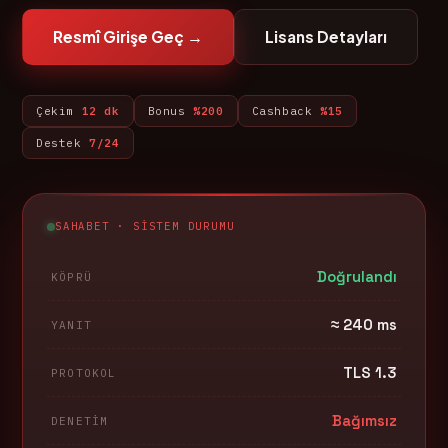
Resmî Girişe Geç →
Lisans Detayları
Çekim
12 dk
Bonus
%200
Cashback
%15
Destek
7/24
SAHABET · SISTEM DURUMU
Doğrulandı
KÖPRÜ
≈ 240 ms
YANIT
TLS 1.3
PROTOKOL
Bağımsız
DENETİM