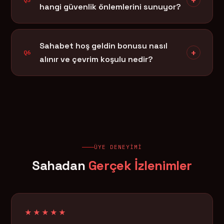
+
hangi güvenlik önlemlerini sunuyor?
Sahabet hoş geldin bonusu nasıl
+
Q6
alınır ve çevrim koşulu nedir?
ÜYE DENEYIMI
Sahadan
Gerçek İzlenimler
★★★★★