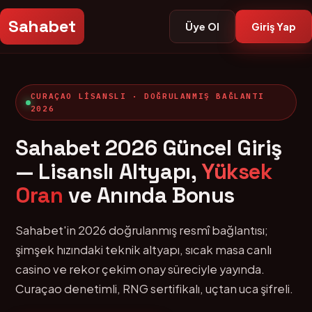
Sahabet
Üye Ol
Giriş Yap
CURAÇAO LISANSLI · DOĞRULANMIŞ BAĞLANTI
2026
Sahabet 2026 Güncel Giriş
— Lisanslı Altyapı,
Yüksek
Oran
ve Anında Bonus
Sahabet'in 2026 doğrulanmış resmî bağlantısı;
şimşek hızındaki teknik altyapı, sıcak masa canlı
casino ve rekor çekim onay süreciyle yayında.
Curaçao denetimli, RNG sertifikalı, uçtan uca şifreli.