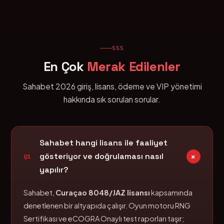
SSS
En Çok
Merak Edilenler
Sahabet 2026 giriş, lisans, ödeme ve VIP yönetimi
hakkında sık sorulan sorular.
Sahabet hangi lisans ile faaliyet
+
gösteriyor ve doğrulaması nasıl
Q1
yapılır?
Sahabet,
Curaçao 8048/JAZ lisansı
kapsamında
denetlenen bir altyapıda çalışır. Oyun motoru RNG
Sertifikası ve eCOGRA Onaylı test raporları taşır;