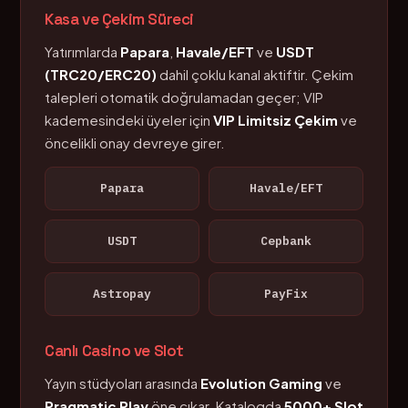
Kasa ve Çekim Süreci
Yatırımlarda
Papara
,
Havale/EFT
ve
USDT
(TRC20/ERC20)
dahil çoklu kanal aktiftir. Çekim
talepleri otomatik doğrulamadan geçer; VIP
kademesindeki üyeler için
VIP Limitsiz Çekim
ve
öncelikli onay devreye girer.
Papara
Havale/EFT
USDT
Cepbank
Astropay
PayFix
Canlı Casino ve Slot
Yayın stüdyoları arasında
Evolution Gaming
ve
Pragmatic Play
öne çıkar. Katalogda
5000+ Slot