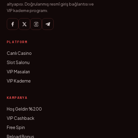
altyapısı. Doğrulanmış resmî giriş bağlantısı ve
VIP kademe programı.
PLATFORM
Canlı Casino
Slot Salonu
VIP Masaları
VIP Kademe
KAMPANYA
Hoş Geldin %200
VIP Cashback
Free Spin
Reload Bonus