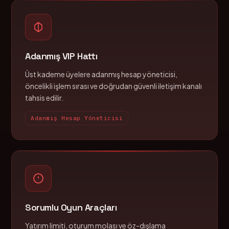
Adanmış VIP Hattı
Üst kademe üyelere adanmış hesap yöneticisi,
öncelikli işlem sırası ve doğrudan güvenli iletişim kanalı
tahsis edilir.
Adanmış Hesap Yöneticisi
Sorumlu Oyun Araçları
Yatırım limiti, oturum molası ve öz-dışlama