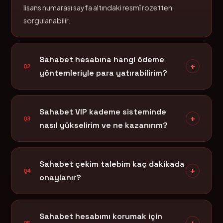
lisans numarası sayfa altındaki resmî rozetten
sorgulanabilir.
Sahabet hesabına hangi ödeme
+
Q2
yöntemleriyle para yatırabilirim?
Sahabet VIP kademe sisteminde
+
Q3
nasıl yükselirim ve ne kazanırım?
Sahabet çekim talebim kaç dakikada
+
Q4
onaylanır?
Sahabet hesabımı korumak için
Q5