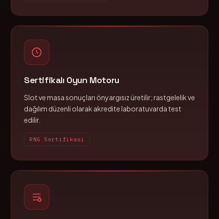
Sertifikalı Oyun Motoru
Slot ve masa sonuçları önyargısız üretilir; rastgelelik ve
dağılım düzenli olarak akredite laboratuvarda test
edilir.
RNG Sertifikası