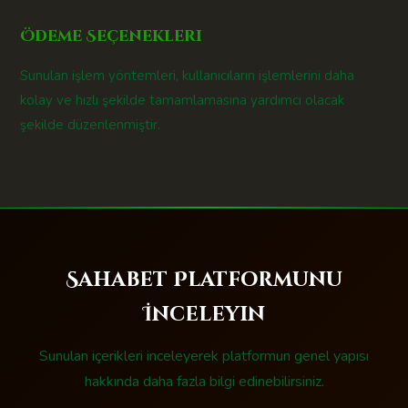
Ödeme Seçenekleri
Sunulan işlem yöntemleri, kullanıcıların işlemlerini daha
kolay ve hızlı şekilde tamamlamasına yardımcı olacak
şekilde düzenlenmiştir.
Sahabet Platformunu
İnceleyin
Sunulan içerikleri inceleyerek platformun genel yapısı
hakkında daha fazla bilgi edinebilirsiniz.