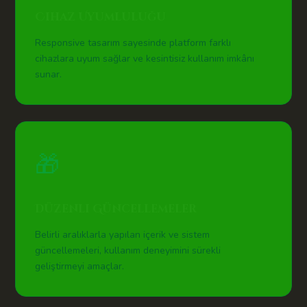
Cihaz Uyumluluğu
Responsive tasarım sayesinde platform farklı
cihazlara uyum sağlar ve kesintisiz kullanım imkânı
sunar.
🎁
Düzenli Güncellemeler
Belirli aralıklarla yapılan içerik ve sistem
güncellemeleri, kullanım deneyimini sürekli
geliştirmeyi amaçlar.