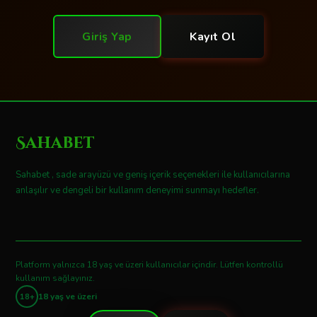
Giriş Yap
Kayıt Ol
Sahabet
Sahabet , sade arayüzü ve geniş içerik seçenekleri ile kullanıcılarına
anlaşılır ve dengeli bir kullanım deneyimi sunmayı hedefler.
Platform yalnızca 18 yaş ve üzeri kullanıcılar içindir. Lütfen kontrollü
kullanım sağlayınız.
18 yaş ve üzeri
18+