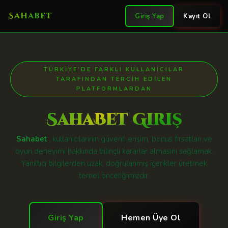
Sahabet
Giriş Yap
Kayıt Ol
TÜRKIYE'DE FARKLI KULLANICILAR
TARAFINDAN TERCIH EDILEN
PLATFORMLARDAN
Saha
Bet Giriş
Sahabet
, kullanıcılarının güvenli erişim, bonus fırsatları ve
oyun deneyimi hakkında bilinçli kararlar almasını sağlamak.
Yanıltıcı bilgilerden uzak, doğrulanmış içerikler üretmek
temel önceliğimizdir.
Giriş Yap
Hemen Üye Ol