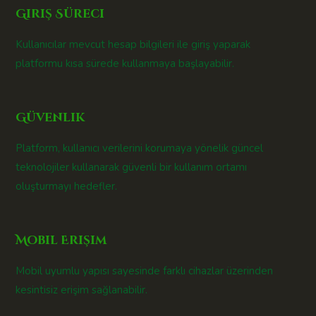
Giriş Süreci
Kullanıcılar mevcut hesap bilgileri ile giriş yaparak
platformu kısa sürede kullanmaya başlayabilir.
Güvenlik
Platform, kullanıcı verilerini korumaya yönelik güncel
teknolojiler kullanarak güvenli bir kullanım ortamı
oluşturmayı hedefler.
Mobil Erişim
Mobil uyumlu yapısı sayesinde farklı cihazlar üzerinden
kesintisiz erişim sağlanabilir.