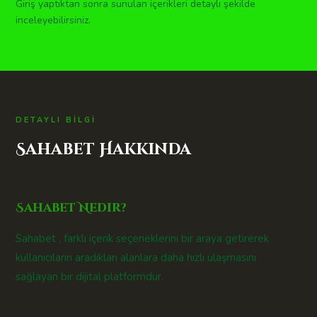
Giriş yaptıktan sonra sunulan içerikleri detaylı şekilde
inceleyebilirsiniz.
DETAYLI BILGI
Sahabet Hakkında
Sahabet Nedir?
Sahabet , farklı içerik seçeneklerini bir araya getirerek
kullanıcıların aradıkları alanlara daha hızlı ulaşmasını
sağlayan bir dijital platformdur.