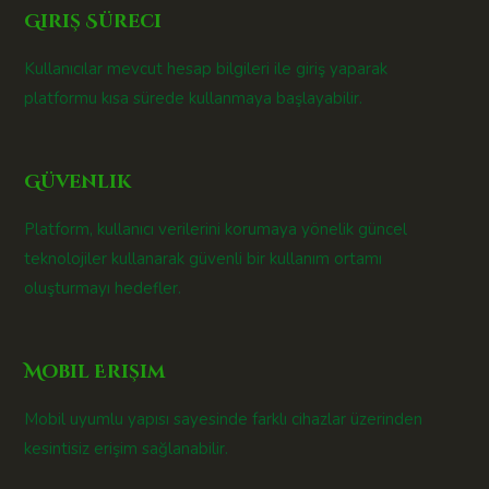
Giriş Süreci
Kullanıcılar mevcut hesap bilgileri ile giriş yaparak
platformu kısa sürede kullanmaya başlayabilir.
Güvenlik
Platform, kullanıcı verilerini korumaya yönelik güncel
teknolojiler kullanarak güvenli bir kullanım ortamı
oluşturmayı hedefler.
Mobil Erişim
Mobil uyumlu yapısı sayesinde farklı cihazlar üzerinden
kesintisiz erişim sağlanabilir.