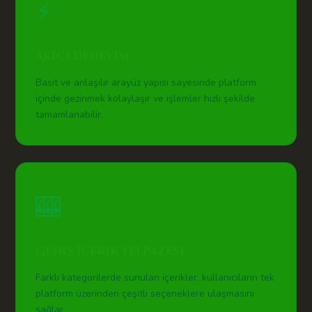
⚡
Akıcı Deneyim
Basit ve anlaşılır arayüz yapısı sayesinde platform
içinde gezinmek kolaylaşır ve işlemler hızlı şekilde
tamamlanabilir.
🎰
Geniş İçerik Yelpazesi
Farklı kategorilerde sunulan içerikler, kullanıcıların tek
platform üzerinden çeşitli seçeneklere ulaşmasını
sağlar.