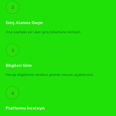
2
Giriş Alanına Geçin
Ana sayfada yer alan giriş bölümüne ilerleyin.
3
Bilgileri Girin
Hesap bilgilerinizi eksiksiz girerek oturum açabilirsiniz.
4
Platformu İnceleyin