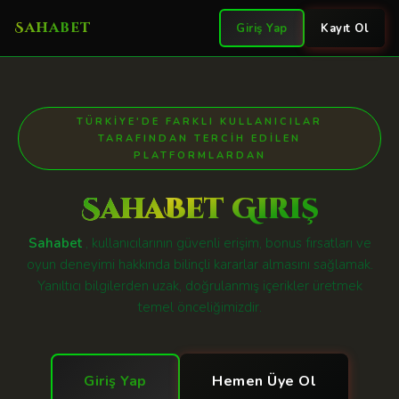
Sahabet
Giriş Yap
Kayıt Ol
TÜRKIYE'DE FARKLI KULLANICILAR
TARAFINDAN TERCIH EDILEN
PLATFORMLARDAN
Saha
Bet Giriş
Sahabet
, kullanıcılarının güvenli erişim, bonus fırsatları ve
oyun deneyimi hakkında bilinçli kararlar almasını sağlamak.
Yanıltıcı bilgilerden uzak, doğrulanmış içerikler üretmek
temel önceliğimizdir.
Giriş Yap
Hemen Üye Ol