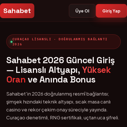
Sahabet
Üye Ol
Giriş Yap
CURAÇAO LISANSLI · DOĞRULANMIŞ BAĞLANTI
2026
Sahabet 2026 Güncel Giriş
— Lisanslı Altyapı,
Yüksek
Oran
ve Anında Bonus
Sahabet'in 2026 doğrulanmış resmî bağlantısı;
şimşek hızındaki teknik altyapı, sıcak masa canlı
casino ve rekor çekim onay süreciyle yayında.
Curaçao denetimli, RNG sertifikalı, uçtan uca şifreli.