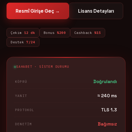
Resmî Girişe Geç →
Lisans Detayları
Çekim
12 dk
Bonus
%200
Cashback
%15
Destek
7/24
SAHABET · SISTEM DURUMU
Doğrulandı
KÖPRÜ
≈ 240 ms
YANIT
TLS 1.3
PROTOKOL
Bağımsız
DENETİM