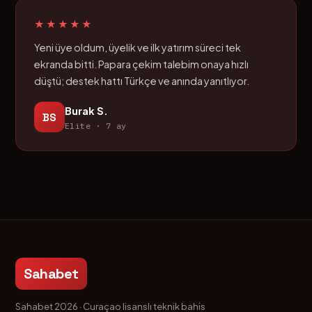
★★★★★
Yeni üye oldum, üyelik ve ilk yatırım süreci tek
ekranda bitti. Papara çekim talebim onaya hızlı
düştü; destek hattı Türkçe ve anında yanıtlıyor.
Burak S.
BS
Elite · 7 ay
Sahabet
Sahabet 2026 · Curaçao lisanslı teknik bahis