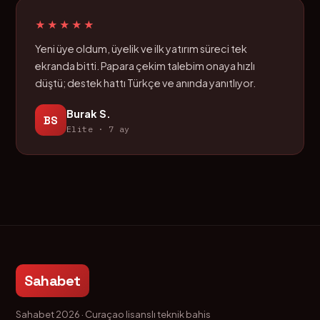
★★★★★
Yeni üye oldum, üyelik ve ilk yatırım süreci tek
ekranda bitti. Papara çekim talebim onaya hızlı
düştü; destek hattı Türkçe ve anında yanıtlıyor.
Burak S.
BS
Elite · 7 ay
Sahabet
Sahabet 2026 · Curaçao lisanslı teknik bahis