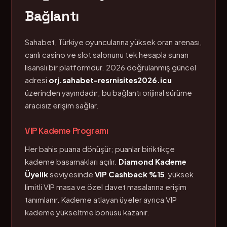
Bağlantı
Sahabet, Türkiye oyuncularına yüksek oran arenası,
canlı casino ve slot salonunu tek hesapla sunan
lisanslı bir platformdur. 2026 doğrulanmış güncel
adresi
orj.sahabet-resrnisites2026.icu
üzerinden yayındadır; bu bağlantı orijinal sürüme
aracısız erişim sağlar.
VIP Kademe Programı
Her bahis puana dönüşür; puanlar biriktikçe
kademe basamakları açılır.
Diamond Kademe
Üyelik
seviyesinde
VIP Cashback %15
, yüksek
limitli VIP masa ve özel davet masalarına erişim
tanımlanır. Kademe atlayan üyeler ayrıca VIP
kademe yükseltme bonusu kazanır.