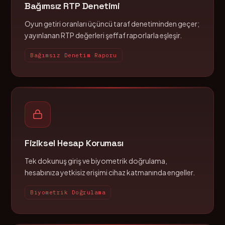
Bağımsız RTP Denetimi
Oyun getiri oranları üçüncü taraf denetiminden geçer;
yayınlanan RTP değerleri şeffaf raporlarla eşleşir.
Bağımsız Denetim Raporu
Fiziksel Hesap Koruması
Tek dokunuş giriş ve biyometrik doğrulama,
hesabınıza yetkisiz erişimi cihaz katmanında engeller.
Biyometrik Doğrulama