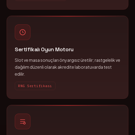
Sertifikalı Oyun Motoru
Slot ve masa sonuçları önyargısız üretilir; rastgelelik ve
dağılım düzenli olarak akredite laboratuvarda test
edilir.
RNG Sertifikası