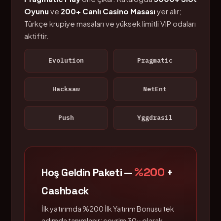
Oyunu
ve
200+ Canlı Casino Masası
yer alır;
Türkçe krupiye masaları ve yüksek limitli VIP odaları
aktiftir.
Evolution
Pragmatic
Hacksaw
NetEnt
Push
Yggdrasil
%200
Hoş Geldin Paketi —
+
Cashback
İlk yatırımda %200 İlk Yatırım Bonusu tek
adımda tanımlanır; çevrim 30x olarak