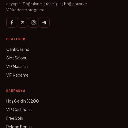
altyapısı. Doğrulanmış resmî giriş bağlantısı ve
VIP kademe programı.
PLATFORM
Canlı Casino
Slot Salonu
VIP Masaları
VIP Kademe
KAMPANYA
Hoş Geldin %200
VIP Cashback
Free Spin
Reload Bonus