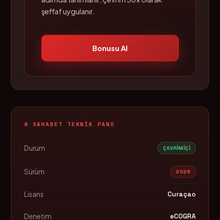
şeffaf uygulanır.
Bonusu Al
# SAHABET TEKNIK PANO
Durum
ÇEVRIMIÇI
Sürüm
2026
Lisans
Curaçao
Denetim
eCOGRA