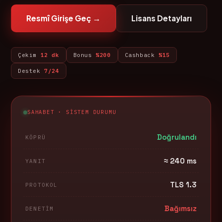
Resmî Girişe Geç →
Lisans Detayları
Çekim
12 dk
Bonus
%200
Cashback
%15
Destek
7/24
SAHABET · SISTEM DURUMU
Doğrulandı
KÖPRÜ
≈ 240 ms
YANIT
TLS 1.3
PROTOKOL
Bağımsız
DENETİM