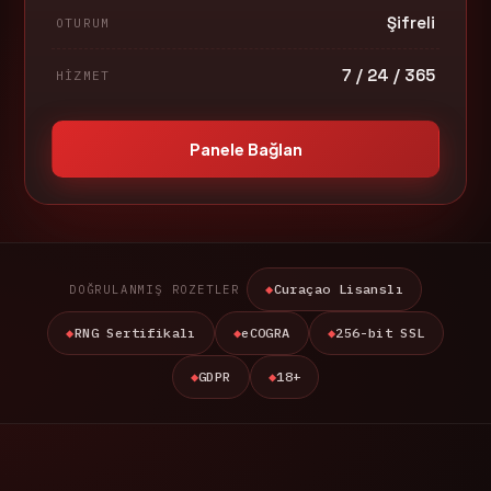
Şifreli
OTURUM
7 / 24 / 365
HİZMET
Panele Bağlan
◆
Curaçao Lisanslı
DOĞRULANMIŞ ROZETLER
◆
RNG Sertifikalı
◆
eCOGRA
◆
256-bit SSL
◆
GDPR
◆
18+