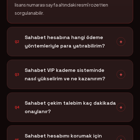
lisans numarası sayfa altındaki resmî rozetten
sorgulanabilir.
Sahabet hesabına hangi ödeme
+
Q2
yöntemleriyle para yatırabilirim?
Sahabet VIP kademe sisteminde
+
Q3
nasıl yükselirim ve ne kazanırım?
Sahabet çekim talebim kaç dakikada
+
Q4
onaylanır?
Sahabet hesabımı korumak için
Q5